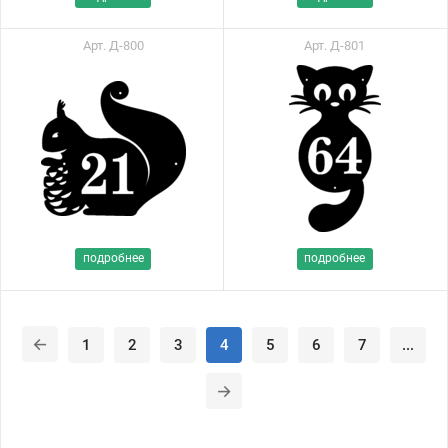
Арт. Д-800
Арт. Д-801
подробнее
подробнее
1
2
3
4
5
6
7
...