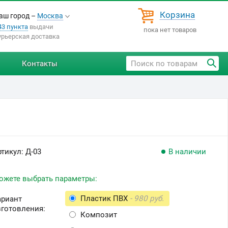
Корзина
аш город –
Москва
43 пункта
выдачи
пока нет товаров
урьерская доставка
Контакты
ртикул:
Д-03
В наличии
ожете выбрать параметры:
Пластик ПВХ
- 980 руб.
ариант
зготовления:
Композит