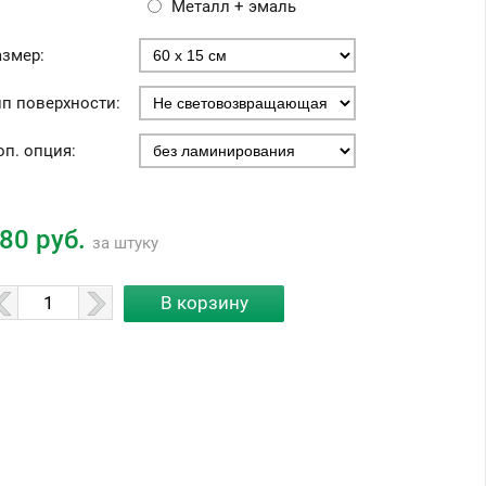
Металл + эмаль
азмер:
ип поверхности:
оп. опция:
80 руб.
за штуку