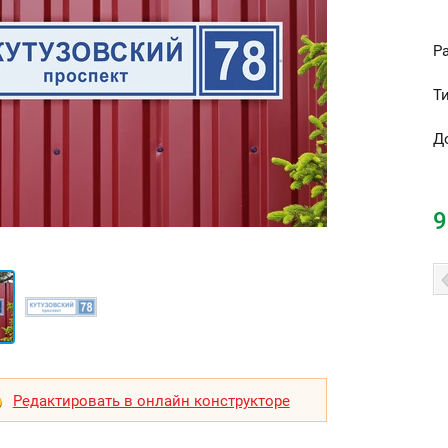
Р
Т
Д
9
Редактировать в онлайн конструкторе