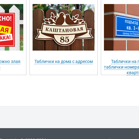
ожно злая
Таблички на дома с адресом
Таблички на 
»
таблички номера
кварт