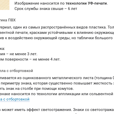
Изображение наносится по
технологии УФ-печати
.
Срок службы знака свыше – 6 лет
тика ПВХ
териал, один из самых распространённых видов пластика. То
вентной печати, красками устойчивыми к влиянию окружающей
ив к воздействию окружающей среды, но таблички большого
ка:
ия – не менее 3 лет.
м поверхности – не менее 4 лет.
лла с отбортовкой
ливается из оцинкованного металлического листа (толщина 0
 периметру знака, которая существенно повышает жесткость з
ить знак на столбе при помощи хомутов.
знаке наносится по технологии аппликации или сольвентной 
а с отбортовкой
в может иметь эффект светоотражения. Знаки со светоотр