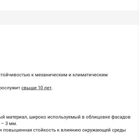
Вы можете приобрести
нашу продукцию через
Портал поставщиков
устойчивостью к механическим и климатическим
прослужит
свыше 10 лет
.
й материал, широко используемый в облицовке фасадов
 – 3 мм.
 и повышенная стойкость к влиянию окружающей среды