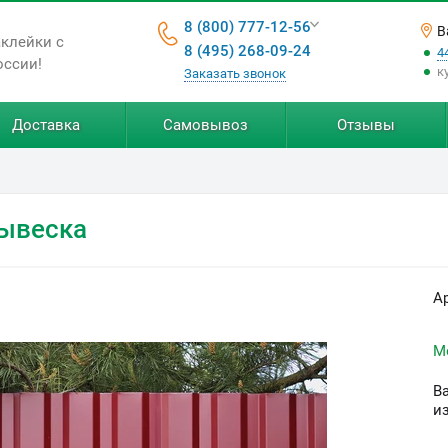
8 (800) 777-12-56
В
аклейки с
8 (495) 268-09-24
4
оссии!
к
Заказать звонок
Доставка
Самовывоз
Отзывы
вывеска
А
М
В
и