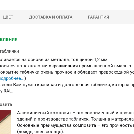
ЦВЕТ
ДОСТАВКА И ОПЛАТА
ГАРАНТИЯ
ы можете приобрести
овления
ашу продукцию через
Портал поставщиков
таблички
вливается на основе из металла, толщиной 1,2 мм
осится по технологии
окрашивания
промышленной эмалью.
окрытие таблички очень прочное и обладает превосходной 
подробнее...
)
 если Вам нужна красивая и долговечная табличка, которая 
у RAL.
озита
Алюминиевый композит – это современный и прочны
зданий и производстве табличек. Толщина материала
Основные преимущества композита – это прочность
(дождь, снег, солнце).