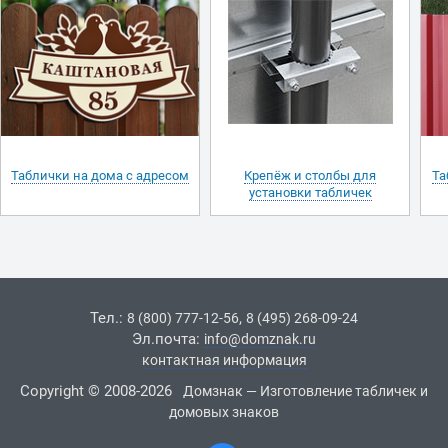
Таблички на дома с адресом
Крепёж и столбы для
Та
установки табличек
Тел.:
,
8 (800) 777-12-56
8 (495) 268-09-24
Эл.почта:
info@domznak.ru
контактная информация
Copyright © 2008-2026
Домзнак — Изготовление табличек и
домовых знаков