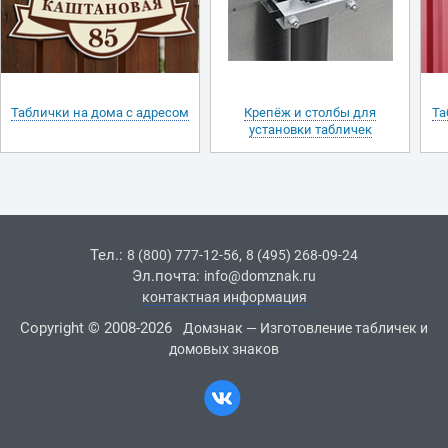
Таблички на дома с адресом
Крепёж и столбы для
Та
установки табличек
Тел.:
,
8 (800) 777-12-56
8 (495) 268-09-24
Эл.почта:
info@domznak.ru
контактная информация
Copyright © 2008-2026
Домзнак — Изготовление табличек и
домовых знаков