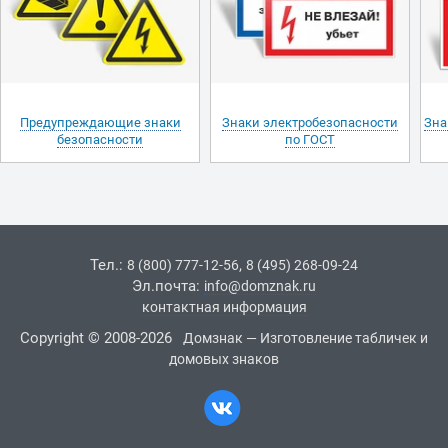
Предупреждающие знаки
Знаки электробезопасности
Зна
безопасности
по ГОСТ
Тел.:
,
8 (800) 777-12-56
8 (495) 268-09-24
Эл.почта:
info@domznak.ru
контактная информация
Copyright © 2008-2026
Домзнак — Изготовление табличек и
домовых знаков